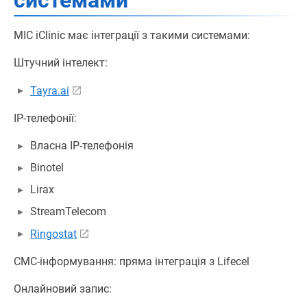
системами
МІС iClinic має інтеграції з такими системами:
Штучний інтелект:
Tayra.ai
IP-телефонії:
Власна IP-телефонія
Binotel
Lirax
StreamTelecom
Ringostat
СМС-інформування: пряма інтеграція з Lifecel
Онлайновий запис: