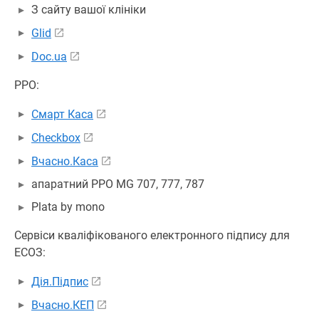
З сайту вашої клініки
Glid
Doc.ua
РРО:
Смарт Каса
Checkbox
Вчасно.Каса
апаратний РРО MG 707, 777, 787
Plata by mono
Сервіси кваліфікованого електронного підпису для
ЕСОЗ:
Дія.Підпис
Вчасно.КЕП