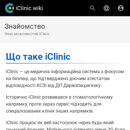
iClinic wiki
Знайомство
Опис можливостей iClinic
Що таке iClinic
iClinic — це медична інформаційна система з фокусом
на безпеці, що підтверджено діючим атестатом
відповідності КСЗІ від ДП Держзпецзв'язку.
Історично iClinic розвивався в стоматологічному
напрямку, проте зараз сервіс підходить для
спеціалізованих клінік інших напрямків.
iClinic працює як веб-застосунок через будь-який
сучасний браузер. Мобільного інтернету рівня 3G буде